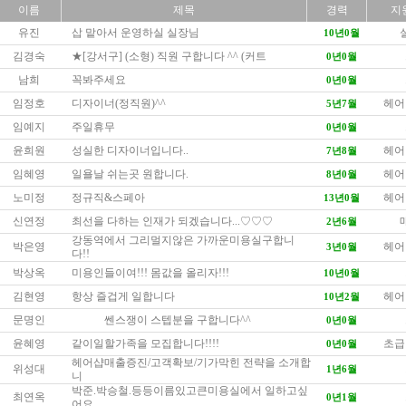
이름
제목
경력
지
유진
삽 맡아서 운영하실 실장님
10년0월
김경숙
★[강서구] (소형) 직원 구합니다 ^^ (커트
0년0월
남희
꼭봐주세요
0년0월
임정호
디자이너(정직원)^^
헤어
5년7월
임예지
주일휴무
0년0월
윤희원
성실한 디자이너입니다..
헤어
7년8월
임혜영
일욜날 쉬는곳 원합니다.
헤어
8년0월
노미정
정규직&스페아
헤어
13년0월
신연정
최선을 다하는 인재가 되겠습니다...♡♡♡
2년6월
강동역에서 그리멀지않은 가까운미용실구합니
박은영
헤어
3년0월
다!!
박상옥
미용인들이여!!! 몸값을 올리자!!!
10년0월
김현영
항상 즐겁게 일합니다
헤어
10년2월
문명인
쎈스쟁이 스텝분을 구합니다^^
0년0월
윤혜영
같이일할가족을 모집합니다!!!!
초급
0년0월
헤어샵매출증진/고객확보/기가막힌 전략을 소개합
위성대
1년6월
니
박준.박승철.등등이름있고큰미용실에서 일하고싶
최연옥
0년1월
어요