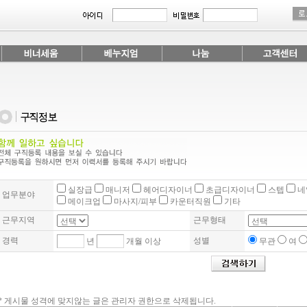
실장급
매니저
헤어디자이너
초급디자이너
스텝
네
업무분야
메이크업
마사지/피부
카운터직원
기타
근무지역
근무형태
경력
성별
년
개월 이상
무관
여
* 게시물 성격에 맞지않는 글은 관리자 권한으로 삭제됩니다.