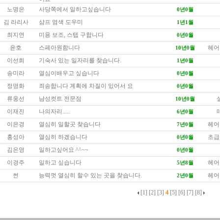
노명은
사당쪽에서 일하고싶습니다
0년0월
김 라리사
샴프 염색 도우미
1년1월
최지연
미용 보조, 스텝 구합니다
0년0월
윤호
스페아원함니다
헤어
10년0월
이선희
기숙사 있는 일자리를 찾습니다.
1년0월
송미라
열심이배우고 싶습니다
0년0월
정명화
죄송합니다 계획에 차질이 있어서 요
0년0월
류웅선
남성컷트 전문점
10년0월
이재진
나의자리.....
6년0월
이은경
열심히 일할곳 찾습니다
헤어
7년0월
홍성아
열심히 하겠습니다
초급
0년0월
김은영
일하고싶어요 ^^~~
0년0월
이경주
일하고 싶습니다
헤어
5년8월
썬
능력껏 열심히 할수 있는 곳을 찾습니다.
헤어
2년0월
[1]
[2]
[3]
4
[5]
[6]
[7]
[8]