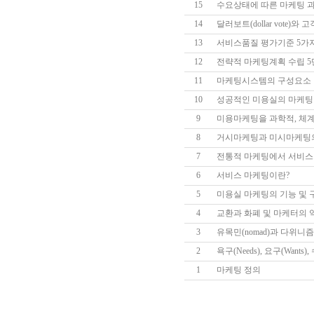
15
수요상태에 따른 마케팅 
14
달러보트(dollar vote)와
13
서비스품질 평가기준 5가
12
전략적 마케팅계획 수립 
11
마케팅시스템의 구성요소 
10
성공적인 미용실의 마케팅
9
미용마케팅을 과학적, 체계
8
거시마케팅과 미시마케팅
7
전통적 마케팅에서 서비스가
6
서비스 마케팅이란?
5
미용실 마케팅의 기능 및 구
4
교환과 화폐 및 마케터의 
3
유목민(nomad)과 다위니즘
2
욕구(Needs), 요구(Wants),
1
마케팅 정의