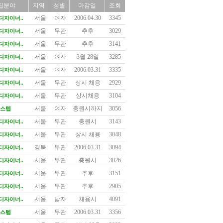
집분야
지역
성별
마감일
조회
서울
여자
2006.04.30
3345
디자이너..
서울
무관
추후
3029
디자이너..
서울
무관
추후
3141
디자이너..
서울
여자
3월 28일
3285
디자이너..
서울
여자
2006.03.31
3335
디자이너..
서울
무관
상시 채용
2929
디자이너..
서울
무관
상시채용
3104
디자이너..
서울
여자
충원시까지
3056
스텝
서울
무관
충원시
3143
디자이너..
서울
무관
상시 채용
3048
디자이너..
경북
무관
2006.03.31
3094
디자이너..
서울
무관
충원시
3026
디자이너..
서울
무관
추후
3151
디자이너..
서울
무관
추후
2905
디자이너..
서울
남자
채용시
4091
디자이너..
서울
무관
2006.03.31
3356
스텝