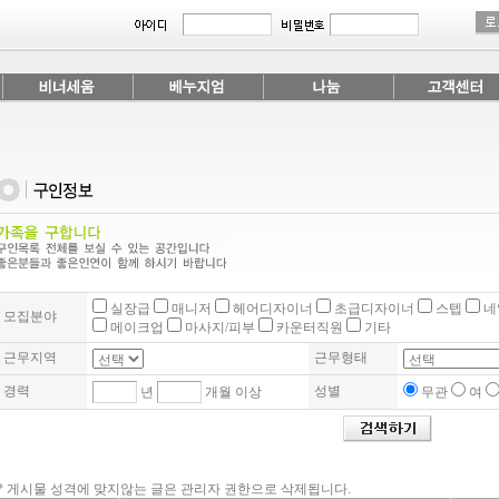
실장급
매니저
헤어디자이너
초급디자이너
스텝
네
모집분야
메이크업
마사지/피부
카운터직원
기타
근무지역
근무형태
경력
성별
년
개월 이상
무관
여
* 게시물 성격에 맞지않는 글은 관리자 권한으로 삭제됩니다.