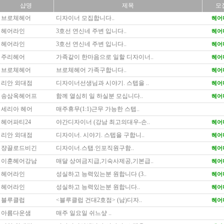
샵명
제목
모
브로체헤어
디자이너 모집합니다..
헤어
헤어라인
3호선 연신네 주변 입니다..
헤어
헤어라인
3호선 연신네 주변 입니다..
헤어
주리헤어
가족같이 한마음으로 일할 디자이너..
헤어
브로체헤어
브로체헤어 가족구합니다..
헤어
리안 외대점
디자이너선생님과 시야기. 스텝을 ..
헤어
송삼옥헤어프
함께 열심히 일 하실분 모십니다..
헤어
세리아 헤어
매주휴무(1:1)근무 가능한 스텝..
헤어파티24
야간디자이너 (강남 최고의대우-손..
헤어
리안 외대점
디자이너. 시야기. 스텝을 구합니..
헤어
쟝끌로드비긴
디자이너.스탭.인포직원구함..
헤어
이훈헤어강남
매달 상여금지급,기숙사제공,기본급..
헤어
헤어라인
성실하고 능력있는분 원합니다 (3..
헤어
헤어라인
성실하고 능력있는분 원합니다..
헤어
블루클럽
<블루클럽 건대2호점> (남)디자..
헤어
아름다운샘
매주 일요일 쉬느샾 ..