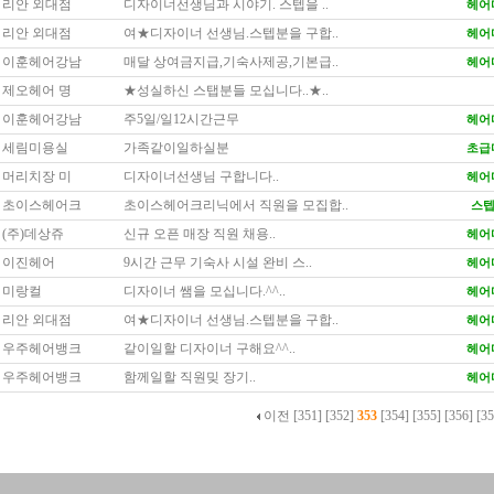
리안 외대점
디자이너선생님과 시야기. 스텝을 ..
헤어
리안 외대점
여★디자이너 선생님.스텝분을 구합..
헤어
이훈헤어강남
매달 상여금지급,기숙사제공,기본급..
헤어
제오헤어 명
★성실하신 스탭분들 모십니다..★..
이훈헤어강남
주5일/일12시간근무
헤어
세림미용실
가족같이일하실분
초급
머리치장 미
디자이너선생님 구합니다..
헤어
초이스헤어크
초이스헤어크리닉에서 직원을 모집합..
스텝
(주)데상쥬
신규 오픈 매장 직원 채용..
헤어
이진헤어
9시간 근무 기숙사 시설 완비 스..
헤어
미랑컬
디자이너 쌤을 모십니다.^^..
헤어
리안 외대점
여★디자이너 선생님.스텝분을 구합..
헤어
우주헤어뱅크
같이일할 디자이너 구해요^^..
헤어
우주헤어뱅크
함께일할 직원밎 장기..
헤어
이전
[351]
[352]
353
[354]
[355]
[356]
[35