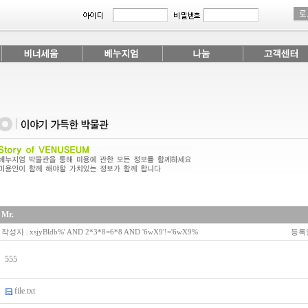
Mr.
작성자
|
xsjyBldb%' AND 2*3*8=6*8 AND '6wX9'!='6wX9%
등록
555
file.txt