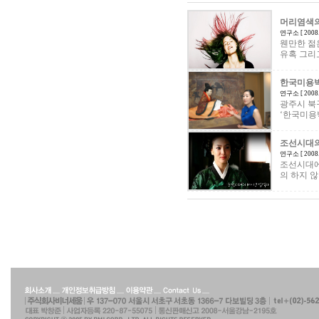
머리염색의
연구소 [ 2008.0
웬만한 젊
유혹 그리
한국미용
연구소 [ 2008.0
광주시 북
‘한국미용
조선시대의
연구소 [ 2008.0
조선시대에
의 하지 